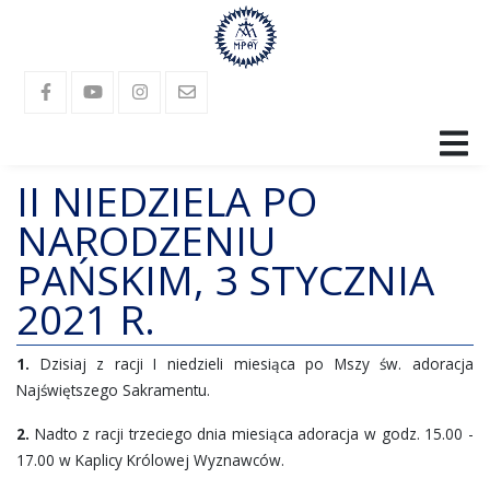
II NIEDZIELA PO
SANKTUARIUM
NARODZENIU
RELIKWIE
PAŃSKIM, 3 STYCZNIA
PARAFIA
2021 R.
LANGUAGES
1.
Dzisiaj z racji I niedzieli miesiąca po Mszy św. adoracja
Najświętszego Sakramentu.
GALERIA
2.
Nadto z racji trzeciego dnia miesiąca adoracja w godz. 15.00 -
KONTAKT
17.00 w Kaplicy Królowej Wyznawców.