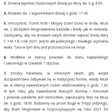
KANCELARIA
3.
Zmiana tajemnic różańcowych dzisiaj po Mszy św. o g. 8.00.
4.
Różaniec św. z wypominkami dzisiaj o godz. 17.30.
MODLITWY I PIEŚNI
5.
Uroczystość Trzech Króli i Misyjny Dzień Dzieci w środę. Msze
św. z obrzędem błogosławienia kadzidła i kredy jak w niedzielę.
Zachęcamy, aby na drzwiach swych domów napisać kredą litery
C + M + B i rok 2021. Jest to akt publicznego i trwałego wyznania
wiary. Taca w tym dniu jest przeznaczona na misje.
6.
Modlitwa w intencji powołań do stanu kapłańskiego
i zakonnego w czwartek 7 stycznia.
7.
Drodzy Parafianie, w minionych latach, gdy wizyta
duszpasterstwa odbywała się w tradycyjnej formie, wtedy Msze
św. w intencji nawiedzanych rodzin celebrowaliśmy o godz. 7.30.
W tym roku, gdy nawiedzenie Waszych domów i mieszkań
z powodu pandemii jest niemożliwe, zapraszamy Was na Mszę
św. o godz. 18.00. Będziemy się prosić Boga w Trójcy Jedynego,
aby Wam błogosławił w rozpoczynającym się roku 2021. Po