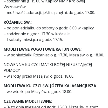
– codziennie g. 15.00 w Kaplicy NMP Królowej
KANCELARIA
Wyznawców
– możliwość adoracji, jeśli są chętni, do godz. 17.00.
MODLITWY I PIEŚNI
RÓŻANIEC ŚW.:
– od poniedziałku do soboty o godz. 8.00 w kaplicy
– codziennie o godz. 17.30 w kościele
– I soboty miesiąca o godz. 17.15.
MODLITEWNE POGOTOWIE RATUNKOWE:
– w poniedziałki Różaniec o g. 17.30, Msza św. o g. 18.00.
NOWENNA KU CZCI MATKI BOŻEJ NIEUSTAJĄCEJ
POMOCY
– w środy przed Mszą św. o godz. 18.00.
MODLITWA KU CZCI ŚW. JÓZEFA KALASANCJUSZA
– we wtorki po Mszy św. o godz. 18.00.
CZUWANIE MODLITEWNE:
– 3-go dnia miesiąca od godz. 15.00, Msza św. o godz.