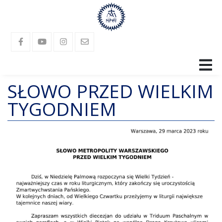
SŁOWO PRZED WIELKIM
SANKTUARIUM
TYGODNIEM
RELIKWIE
PARAFIA
LANGUAGES
GALERIA
KONTAKT