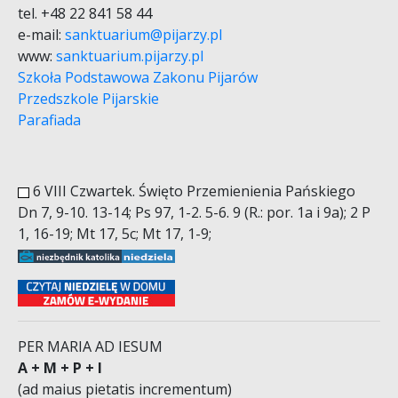
tel. +48 22 841 58 44
e-mail:
sanktuarium@pijarzy.pl
www:
sanktuarium.pijarzy.pl
Szkoła Podstawowa Zakonu Pijarów
Przedszkole Pijarskie
Parafiada
6 VIII Czwartek. Święto Przemienienia Pańskiego
Dn 7, 9-10. 13-14; Ps 97, 1-2. 5-6. 9 (R.: por. 1a i 9a); 2 P
1, 16-19; Mt 17, 5c; Mt 17, 1-9;
PER MARIA AD IESUM
A + M + P + I
(ad maius pietatis incrementum)