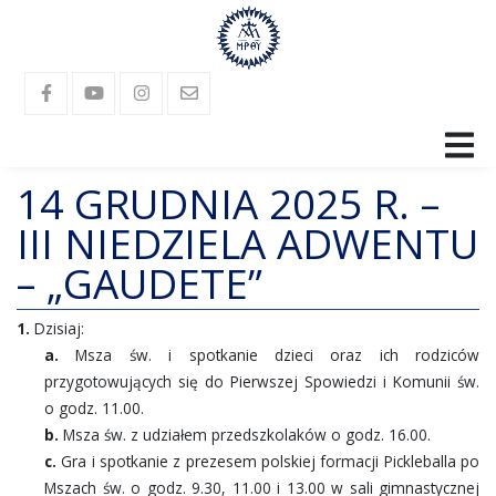
14 GRUDNIA 2025 R. –
SANKTUARIUM
III NIEDZIELA ADWENTU
RELIKWIE
– „GAUDETE”
PARAFIA
1.
Dzisiaj:
LANGUAGES
a.
Msza św. i spotkanie dzieci oraz ich rodziców
przygotowujących się do Pierwszej Spowiedzi i Komunii św.
GALERIA
o godz. 11.00.
b.
Msza św. z udziałem przedszkolaków o godz. 16.00.
KONTAKT
c.
Gra i spotkanie z prezesem polskiej formacji Pickleballa po
Mszach św. o godz. 9.30, 11.00 i 13.00 w sali gimnastycznej