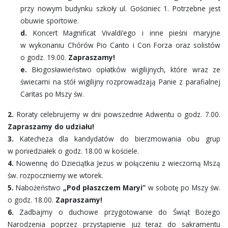
KANCELARIA
przy nowym budynku szkoły ul. Gościniec 1. Potrzebne jest
obuwie sportowe.
MODLITWY I PIEŚNI
d.
Koncert Magnificat Vivaldi’ego i inne pieśni maryjne
w wykonaniu Chórów Pio Canto i Con Forza oraz solistów
o godz. 19.00.
Zapraszamy!
e.
Błogosławieństwo opłatków wigilijnych, które wraz ze
świecami na stół wigilijny rozprowadzają Panie z parafialnej
Caritas po Mszy św.
2.
Roraty celebrujemy w dni powszednie Adwentu o godz. 7.00.
Zapraszamy do udziału!
3.
Katecheza dla kandydatów do bierzmowania obu grup
w poniedziałek o godz. 18.00 w kościele.
4.
Nowennę do Dzieciątka Jezus w połączeniu z wieczorną Mszą
św. rozpoczniemy we wtorek.
5.
Nabożeństwo
„Pod płaszczem Maryi”
w sobotę po Mszy św.
o godz. 18.00.
Zapraszamy!
6.
Zadbajmy o duchowe przygotowanie do Świąt Bożego
Narodzenia poprzez przystąpienie już teraz do sakramentu