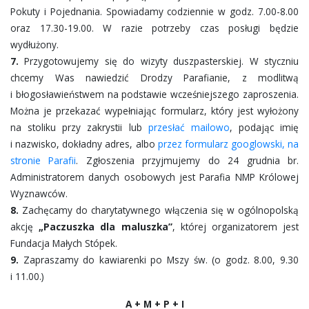
Pokuty i Pojednania. Spowiadamy codziennie w godz. 7.00-8.00
oraz 17.30-19.00. W razie potrzeby czas posługi będzie
wydłużony.
7.
Przygotowujemy się do wizyty duszpasterskiej. W styczniu
chcemy Was nawiedzić Drodzy Parafianie, z modlitwą
i błogosławieństwem na podstawie wcześniejszego zaproszenia.
Można je przekazać wypełniając formularz, który jest wyłożony
na stoliku przy zakrystii lub
przesłać mailowo
, podając imię
i nazwisko, dokładny adres, albo
przez formularz googlowski, na
stronie Parafii
. Zgłoszenia przyjmujemy do 24 grudnia br.
Administratorem danych osobowych jest Parafia NMP Królowej
Wyznawców.
8.
Zachęcamy do charytatywnego włączenia się w ogólnopolską
akcję
„Paczuszka dla maluszka”
, której organizatorem jest
Fundacja Małych Stópek.
9.
Zapraszamy do kawiarenki po Mszy św. (o godz. 8.00, 9.30
i 11.00.)
A + M + P + I